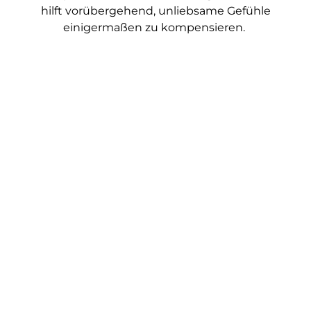
hilft vorübergehend, unliebsame Gefühle
einigermaßen zu kompensieren.
Frei sein können wir erst, wenn wir uns unseren
Gefühlen stellen, die dem emotionalen Essen voraus
gehen, und sie nicht mehr durch Nahrungszufuhr
dämpfen.
Und dafür ist die Hypnose das ideale Tool. In meiner
Innsbrucker Psychiatrie- und Hypnose Praxis oder im
Rahmen einer online Hypnose begleite ich Sie bei
tiefgreifenden Veränderungen und beim Wandel Ihrer
Lebensumstände, die Ihnen ein glücklicheres,
leichteres Leben ermöglichen.